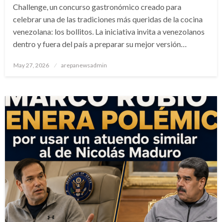
Challenge, un concurso gastronómico creado para
celebrar una de las tradiciones más queridas de la cocina
venezolana: los bollitos. La iniciativa invita a venezolanos
dentro y fuera del país a preparar su mejor versión…
Posted
May 27, 2026
arepanewsadmin
on