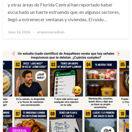
y otras áreas de Florida Central han reportado haber
escuchado un fuerte estruendo que, en algunos sectores,
llegó a estremecer ventanas y viviendas. El ruido…
Posted
June 16, 2026
arepanewsadmin
on
GENERAL