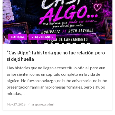
CULTURA
VENEZOLANOS
“Casi Algo”: la historia que no fue relación, pero
sí dejó huella
Hay historias que no llegan a tener título oficial, pero aun
así se sienten como un capítulo completo en la vida de
alguien. No fueron noviazgo, no hubo aniversario, no hubo
presentación familiar ni promesas formales, pero sí hubo
miradas,…
Posted
May 27, 2026
arepanewsadmin
on