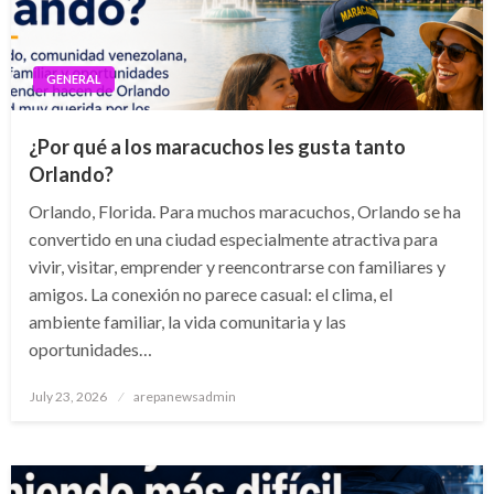
GENERAL
¿Por qué a los maracuchos les gusta tanto
Orlando?
Orlando, Florida. Para muchos maracuchos, Orlando se ha
convertido en una ciudad especialmente atractiva para
vivir, visitar, emprender y reencontrarse con familiares y
amigos. La conexión no parece casual: el clima, el
ambiente familiar, la vida comunitaria y las
oportunidades…
Posted
July 23, 2026
arepanewsadmin
on