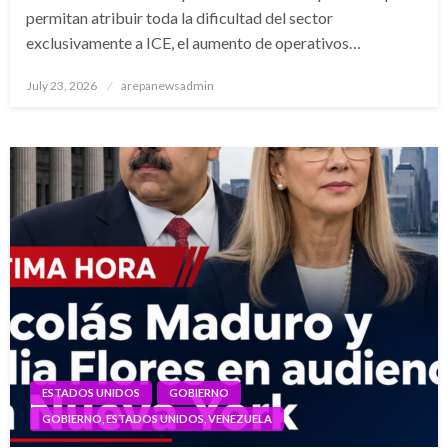
permitan atribuir toda la dificultad del sector
exclusivamente a ICE, el aumento de operativos…
Posted
July 23, 2026
arepanewsadmin
on
ESTADOS UNIDOS
GOBIERNO
GOBIERNO, ESTADOS UNIDOS, VENEZUELA