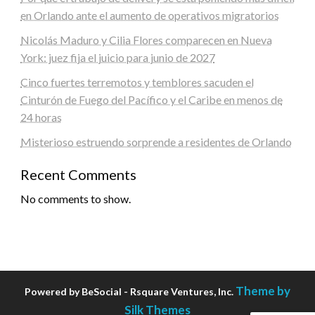
en Orlando ante el aumento de operativos migratorios
Nicolás Maduro y Cilia Flores comparecen en Nueva
York: juez fija el juicio para junio de 2027
Cinco fuertes terremotos y temblores sacuden el
Cinturón de Fuego del Pacífico y el Caribe en menos de
24 horas
Misterioso estruendo sorprende a residentes de Orlando
Recent Comments
No comments to show.
Theme by
Powered by BeSocial - Rsquare Ventures, Inc.
Silk Themes