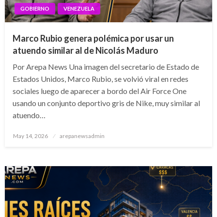
GOBIERNO
VENEZUELA
Marco Rubio genera polémica por usar un
atuendo similar al de Nicolás Maduro
Por Arepa News Una imagen del secretario de Estado de
Estados Unidos, Marco Rubio, se volvió viral en redes
sociales luego de aparecer a bordo del Air Force One
usando un conjunto deportivo gris de Nike, muy similar al
atuendo…
Posted
May 14, 2026
arepanewsadmin
on