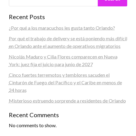
Recent Posts
¿Por qué a los maracuchos les gusta tanto Orlando?
Por qué el trabajo de delivery se está poniendo más difícil
en Orlando ante el aumento de operativos migratorios
Nicolás Maduro y Cilia Flores comparecen en Nueva
York: juez fija el juicio para junio de 2027
Cinco fuertes terremotos y temblores sacuden el
Cinturón de Fuego del Pacífico y el Caribe en menos de
24 horas
Misterioso estruendo sorprende a residentes de Orlando
Recent Comments
No comments to show.