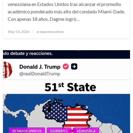
venezolana en Estados Unidos tras alcanzar el promedio
académico ponderado más alto del condado Miami-Dade.
Con apenas 18 años, Dagme logró…
Posted
May 14, 2026
arepanewsadmin
on
ESTADOS UNIDOS
GOBIERNO
VENEZUELA