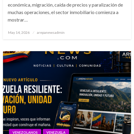
económica, migración, caída de precios y paralización de
muchas operaciones, el sector inmobiliario comienza a
mostrar…
Posted
May 14, 2026
arepanewsadmin
on
VENEZOLANOS
VENEZUELA