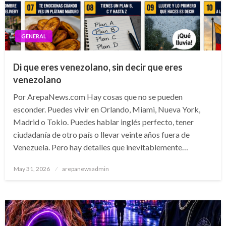
GENERAL
Di que eres venezolano, sin decir que eres
venezolano
Por ArepaNews.com Hay cosas que no se pueden
esconder. Puedes vivir en Orlando, Miami, Nueva York,
Madrid o Tokio. Puedes hablar inglés perfecto, tener
ciudadanía de otro país o llevar veinte años fuera de
Venezuela. Pero hay detalles que inevitablemente…
Posted
May 31, 2026
arepanewsadmin
on