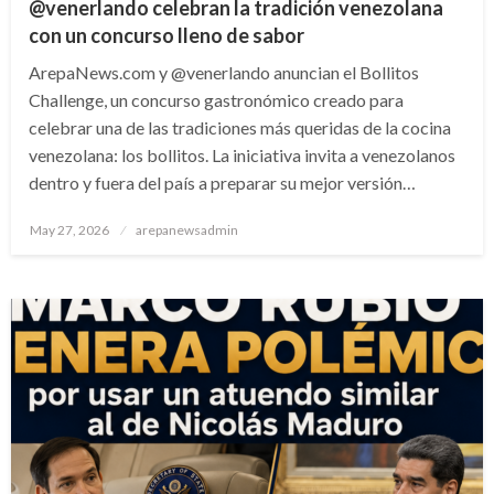
@venerlando celebran la tradición venezolana
con un concurso lleno de sabor
ArepaNews.com y @venerlando anuncian el Bollitos
Challenge, un concurso gastronómico creado para
celebrar una de las tradiciones más queridas de la cocina
venezolana: los bollitos. La iniciativa invita a venezolanos
dentro y fuera del país a preparar su mejor versión…
Posted
May 27, 2026
arepanewsadmin
on