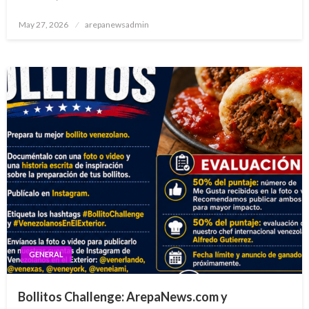
Posted
May 27, 2026
arepanewsadmin
on
GENERAL
Bollitos Challenge: ArepaNews.com y